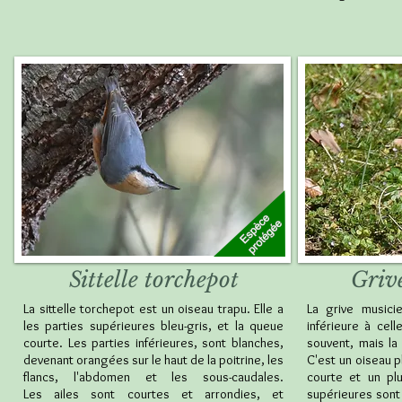
Sittelle torchepot
Griv
La sittelle torchepot est un oiseau trapu. Elle a
La grive musici
les parties supérieures bleu-gris, et la queue
inférieure à cell
courte. Les parties inférieures, sont blanches,
souvent, mais la
devenant orangées sur le haut de la poitrine, les
C'est un oiseau p
flancs, l'abdomen et les sous-caudales.
courte et un plu
Les ailes sont courtes et arrondies, et
supérieures sont