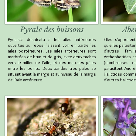
Pyrale des buissons
Abe
Pyrausta despicata a les ailes antérieures
Elles s'opposent
ouvertes au repos, laissant voir en partie les
qu'elles parasite
ailes postérieures. Les ailes antérieures sont
d'autres fam
marbrées de brun et de gris, avec deux taches
Anthophorides 
vers le milieu de l’aile, et des marques pâles
(nombreuses e
entre les points. Deux bandes très pâles se
parasitent Andrè
situent avant la marge et au niveau de la marge
Halictides comme
de l’aile antérieure.
d'autres Halictid