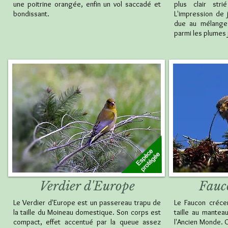
une poitrine orangée, enfin un vol saccadé et
plus clair str
bondissant.
L'impression de j
due au mélange
parmi les plumes 
Verdier d'Europe
Fauco
Le Verdier d'Europe est un passereau trapu de
Le Faucon crécer
la taille du Moineau domestique. Son corps est
taille au mantea
compact, effet accentué par la queue assez
l'Ancien Monde. C