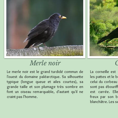
Merle noir
C
Le merle noir est le grand turdidé commun de
La corneille est
l'ouest du domaine paléarctique. Sa silhouette
les pattes et le 
typique (longue queue et ailes courtes), sa
celui du corbeau
grande taille et son plumage très sombre en
sont pas ébourif
font un oiseau remarquable, d'autant qu'il ne
est carrée. El
craint pas l'homme.
freux par son b
blanchâtre. Les s