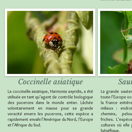
Coccinelle asiatique
Saut
La coccinelle asiatique, Harmonia axyridis, a été
La grande saute
utilisée en tant qu’agent de contrôle biologique
toute l’Europe oc
des pucerons dans le monde entier. Lâchée
la France entièr
volontairement en masse pour sa grande
milieux : endro
voracité envers les pucerons, cette espèce a
chemins, pelou
rapidement envahi l’Amérique du Nord, l’Europe
friches. L’espèc
et l’Afrique du Sud.
cultures où ell
bénéfique.