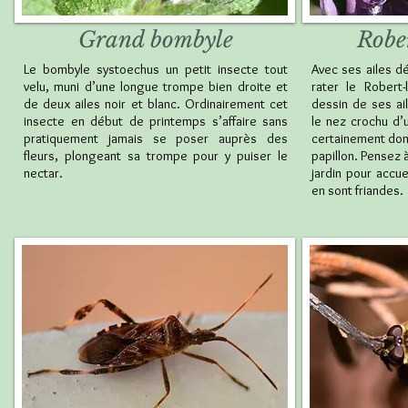
Grand bombyle
Robe
Le bombyle systoechus un petit insecte tout
Avec ses ailes d
velu, muni d’une longue trompe bien droite et
rater le Robert-l
de deux ailes noir et blanc. Ordinairement cet
dessin de ses ail
insecte en début de printemps s’affaire sans
le nez crochu d’
pratiquement jamais se poser auprès des
certainement don
fleurs, plongeant sa trompe pour y puiser le
papillon. Pensez 
nectar.
jardin pour accuei
en sont friandes.