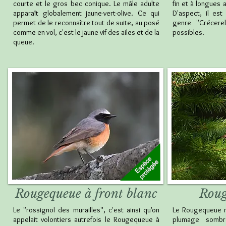
courte et le gros bec conique. Le mâle adulte
fin et à longues 
apparaît globalement jaune-vert-olive. Ce qui
D'aspect, il es
permet de le reconnaître tout de suite, au posé
genre "Crécere
comme en vol, c'est le jaune vif des ailes et de la
possibles.
queue.
Rougequeue à front blanc
Roug
Le "rossignol des murailles", c'est ainsi qu'on
Le Rougequeue no
appelait volontiers autrefois le Rougequeue à
plumage sombr