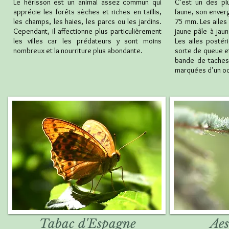
Le hérisson est un animal assez commun qui
C’est un des pl
apprécie les forêts sèches et riches en taillis,
faune, son enver
les champs, les haies, les parcs ou les jardins.
75 mm. Les ailes 
Cependant, il affectionne plus particulièrement
jaune pâle à jaun
les villes car les prédateurs y sont moins
Les ailes postér
nombreux et la nourriture plus abondante.
sorte de queue et
bande de taches
marquées d’un oce
Tabac d'Espagne
Aes