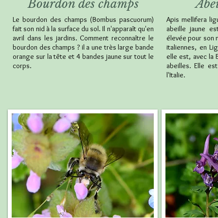
Bourdon des champs
Abei
Le bourdon des champs (Bombus pascuorum)
Apis mellifera lig
fait son nid à la surface du sol. Il n'apparaît qu'en
abeille jaune es
avril dans les jardins. Comment reconnaître le
élevée pour son 
bourdon des champs ? il a une très large bande
italiennes, en Li
orange sur la tête et 4 bandes jaune sur tout le
elle est, avec la
corps.
abeilles. Elle e
l'Italie.