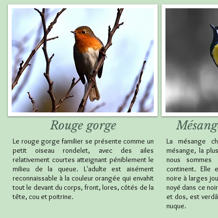
Rouge gorge
Mésang
Le rouge gorge familier se présente comme un
La mésange ch
petit oiseau rondelet, avec des ailes
mésange, la plus
relativement courtes atteignant péniblement le
nous sommes c
milieu de la queue. L'adulte est aisément
continent. Elle
reconnaissable à la couleur orangée qui envahit
noire à larges jo
tout le devant du corps, front, lores, côtés de la
noyé dans ce noi
tête, cou et poitrine.
et dos, est verdâ
nuque.