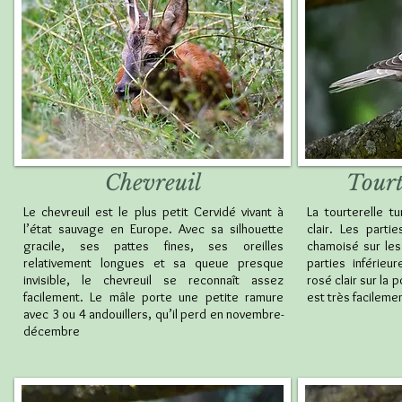
Chevreuil
Tourt
Le chevreuil est le plus petit Cervidé vivant à
La tourterelle t
l’état sauvage en Europe. Avec sa silhouette
clair. Les parti
gracile, ses pattes fines, ses oreilles
chamoisé sur les 
relativement longues et sa queue presque
parties inférie
invisible, le chevreuil se reconnaît assez
rosé clair sur la 
facilement. Le mâle porte une petite ramure
est très facileme
avec 3 ou 4 andouillers, qu’il perd en novembre-
décembre