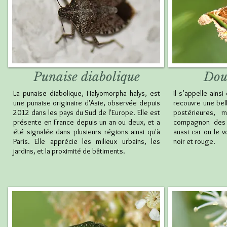
Punaise diabolique
Dou
La punaise diabolique, Halyomorpha halys, est
Il s’appelle ains
une punaise originaire d'Asie, observée depuis
recouvre une bell
2012 dans les pays du Sud de l'Europe. Elle est
postérieures, 
présente en France depuis un an ou deux, et a
compagnon des 
été signalée dans plusieurs régions ainsi qu'à
aussi car on le v
Paris. Elle apprécie les milieux urbains, les
noir et rouge.
jardins, et la proximité de bâtiments.