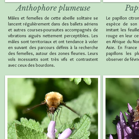
Anthophore plumeuse
Papi
Mâles et femelles de cette abeille solitaire se
Le papillon citro
lancent régulièrement dans des ballets aériens
espèce de son g
et autres courses-poursuites accompagnés de
imitant les feuil
vibrations aiguës nettement perceptibles. Les
rouge en leur ce
mâles sont territoriaux et ont tendance à voler
en Afrique du No
en suivant des parcours définis à la recherche
Asie. En France
des femelles, autour des zones fleuries. Leurs
papillons les 
vols incessants sont très vifs et contrastent
observer de févr
avec ceux des bourdons.