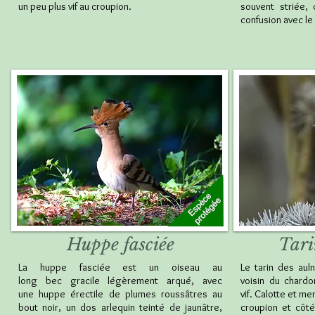
un peu plus vif au croupion.
souvent striée, 
confusion avec le 
Huppe fasciée
Tari
La huppe fasciée est un oiseau au
Le tarin des aul
long bec gracile légèrement arqué, avec
voisin du chardo
une huppe érectile de plumes roussâtres au
vif. Calotte et men
bout noir, un dos arlequin teinté de jaunâtre,
croupion et côté