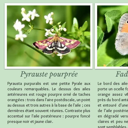
Pyrauste pourprée
Fad
Pyrausta purpuralis est une petite Pyrale aux
Le bord des ailes
couleurs remarquables. Le dessus des ailes
porte un ocelle f
antérieures est rouge pourpre orné de taches
orange assez vif
orangées : trois dans l'aire postdiscale, un point
près du bord anté
au dessus et trois autres à la base de l'aile ; ces
et entouré d’une
dernières étant souvent réunies. Contraste plus
de l’aile postér
accentué sur l'aile postérieure : pourpre foncé
en dégradé vers
presque noir et jaune clair.
claires et peu n
sont semblables.