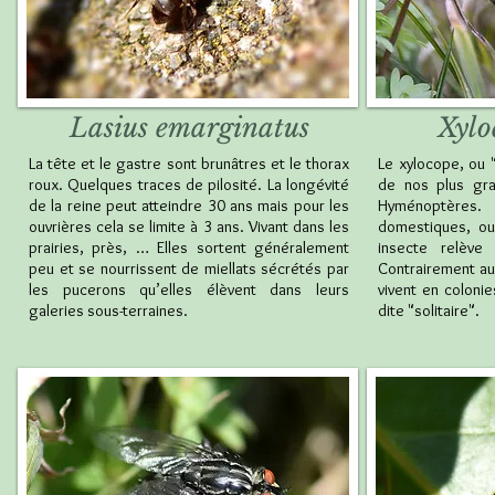
Lasius emarginatus
Xylo
La tête et le gastre sont brunâtres et le thorax
Le xylocope, ou "
roux. Quelques traces de pilosité. La longévité
de nos plus gra
de la reine peut atteindre 30 ans mais pour les
Hyménoptère
ouvrières cela se limite à 3 ans. Vivant dans les
domestiques, ou
prairies, près, … Elles sortent généralement
insecte relève
peu et se nourrissent de miellats sécrétés par
Contrairement au
les pucerons qu’elles élèvent dans leurs
vivent en colonie
galeries sous-terraines.
dite "solitaire".