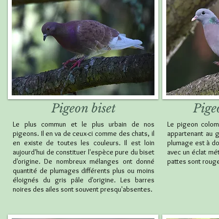
Pigeon biset
Pige
Le plus commun et le plus urbain de nos
Le pigeon colom
pigeons. Il en va de ceux-ci comme des chats, il
appartenant au 
en existe de toutes les couleurs. Il est loin
plumage est à dom
aujourd'hui de constituer l'espèce pure du biset
avec un éclat mét
d'origine. De nombreux mélanges ont donné
pattes sont rouge-
quantité de plumages différents plus ou moins
éloignés du gris pâle d'origine. Les barres
noires des ailes sont souvent presqu'absentes.