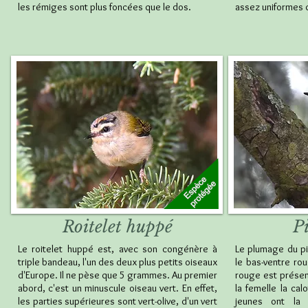
les rémiges sont plus foncées que le dos.
assez uniformes 
Roitelet huppé
P
Le roitelet huppé est, avec son congénère à
Le plumage du pi
triple bandeau, l'un des deux plus petits oiseaux
le bas-ventre rou
d'Europe. Il ne pèse que 5 grammes. Au premier
rouge est présen
abord, c'est un minuscule oiseau vert. En effet,
la femelle la cal
les parties supérieures sont vert-olive, d'un vert
jeunes ont la 