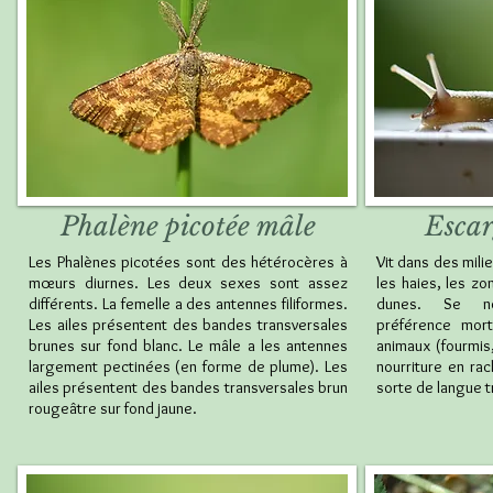
Phalène picotée mâle
Escar
Les Phalènes picotées sont des hétérocères à
Vit dans des milie
mœurs diurnes. Les deux sexes sont assez
les haies, les zo
différents. La femelle a des antennes filiformes.
dunes. Se no
Les ailes présentent des bandes transversales
préférence mor
brunes sur fond blanc. Le mâle a les antennes
animaux (fourmis
largement pectinées (en forme de plume). Les
nourriture en rac
ailes présentent des bandes transversales brun
sorte de langue 
rougeâtre sur fond jaune.