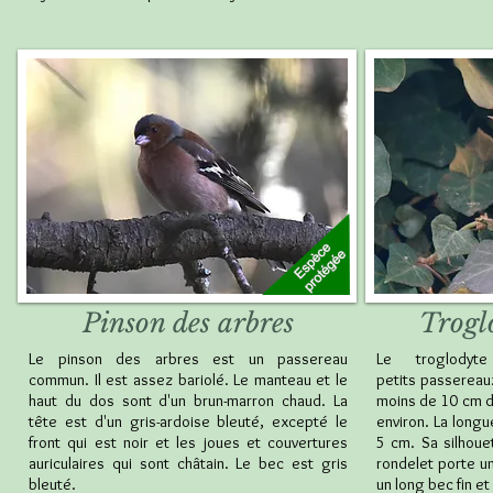
Pinson des arbres
Trogl
Le pinson des arbres est un passereau
Le troglodyte
commun. Il est assez bariolé. Le manteau et le
petits passereaux
haut du dos sont d'un brun-marron chaud. La
moins de 10 cm d
tête est d'un gris-ardoise bleuté, excepté le
environ. La longu
front qui est noir et les joues et couvertures
5 cm. Sa silhoue
auriculaires qui sont châtain. Le bec est gris
rondelet porte u
bleuté.
un long bec fin e